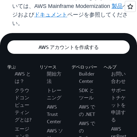
いては、AWS Mainframe Modernization
製品
ペー
ジおよび
ドキュメント
ページを参照してくださ
い。
AWS アカウントを作成する
学ぶ
リソース
デベロッパー
ヘルプ
AWS と
開始方
Builder
お問い
は？
法
Center
合わせ
クラウ
トレー
SDK と
サポー
ドコン
ニング
ツール
トチケ
ピュー
ットを
AWS
AWS で
ティン
申請す
Trust
の .NET
グとは?
る
Center
AWS で
エージ
AWS
AWS ソ
の
ェンテ
re:Post