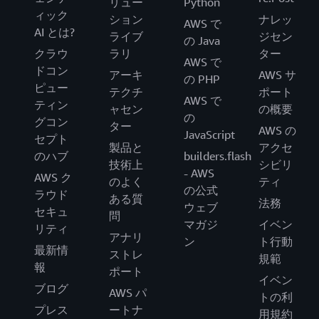
リュー
Python
ィック
ション
ナレッ
AWS で
AI とは?
ライブ
ジセン
の Java
クラウ
ラリ
ター
AWS で
ドコン
アーキ
AWS サ
の PHP
ピュー
テクチ
ポート
AWS で
ティン
ャセン
の概要
の
グコン
ター
AWS の
JavaScript
セプト
製品と
アクセ
のハブ
builders.flash
技術上
シビリ
- AWS
AWS ク
のよく
ティ
の公式
ラウド
ある質
法務
ウェブ
セキュ
問
マガジ
イベン
リティ
アナリ
ン
ト行動
最新情
ストレ
規範
報
ポート
イベン
ブログ
AWS パ
トの利
プレス
ートナ
用規約