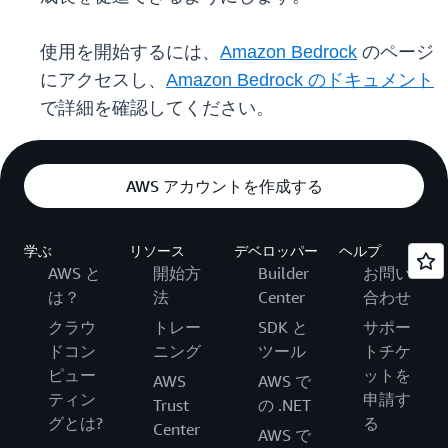
使用を開始するには、
Amazon Bedrock
のページ
にアクセスし、
Amazon Bedrock のドキュメント
で詳細を確認してください。
AWS アカウントを作成する
学ぶ
リソース
デベロッパー
ヘルプ
AWS と
開始方
Builder
お問い
は？
法
Center
合わせ
クラウ
トレー
SDK と
サポー
ドコン
ニング
ツール
トチケ
ピュー
ットを
AWS
AWS で
ティン
申請す
Trust
の .NET
グとは?
る
Center
AWS で