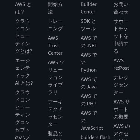
AWS と
開始方
Builder
お問い
は？
法
Center
合わせ
クラウ
トレー
SDK と
サポー
ドコン
ニング
ツール
トチケ
ピュー
ットを
AWS
AWS で
ティン
申請す
Trust
の .NET
グとは?
る
Center
AWS で
エージ
AWS
AWS ソ
の
ェンテ
re:Post
リュー
Python
ィック
ション
ナレッ
AWS で
AI とは?
ライブ
ジセン
の Java
クラウ
ラリ
ター
AWS で
ドコン
アーキ
AWS サ
の PHP
ピュー
テクチ
ポート
AWS で
ティン
ャセン
の概要
の
グコン
ター
AWS の
JavaScript
セプト
製品と
アクセ
のハブ
builders.flash