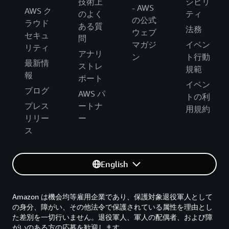
技術上
シビリ
- AWS
AWS ク
のよく
ティ
の公式
ラウド
ある質
法務
ウェブ
セキュ
問
マガジ
イベン
リティ
アナリ
ン
ト行動
最新情
ストレ
規範
報
ポート
イベン
ブログ
AWS パ
トの利
プレス
ートナ
用規約
リリー
ー
ス
English
Amazon は機会均等雇用企業であり、保護対象退役軍人として
の身分、障がい、その他法令で保護されている属性を理由とし
た差別を一切行いません。退役軍人、軍人の配偶者、および障
がいのある方の応募を歓迎します。