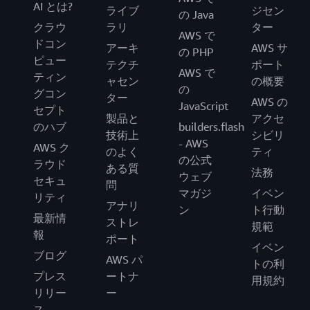
AI とは?
ライブ
ジセン
の Java
クラウ
ラリ
ター
AWS で
ドコン
アーキ
AWS サ
の PHP
ピュー
テクチ
ポート
AWS で
ティン
ャセン
の概要
の
グコン
ター
AWS の
JavaScript
セプト
製品と
アクセ
のハブ
builders.flash
技術上
シビリ
- AWS
AWS ク
のよく
ティ
の公式
ラウド
ある質
法務
ウェブ
セキュ
問
マガジ
イベン
リティ
アナリ
ン
ト行動
最新情
ストレ
規範
報
ポート
イベン
ブログ
AWS パ
トの利
プレス
ートナ
用規約
リリー
ー
ス