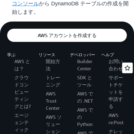
コンソール
から DynamoDB テーブルの作成を開
始します。
AWS アカウントを作成する
学ぶ
リソース
デベロッパー
ヘルプ
AWS と
開始方
Builder
お問い
は？
法
Center
合わせ
クラウ
トレー
SDK と
サポー
ドコン
ニング
ツール
トチケ
ピュー
ットを
AWS
AWS で
ティン
申請す
Trust
の .NET
グとは?
る
Center
AWS で
エージ
AWS
AWS ソ
の
ェンテ
re:Post
リュー
Python
ィック
ション
ナレッ
AWS で