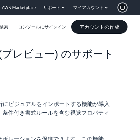
AWS Marketplace
サポート
マイアカウント
アカウントの作成
検索
コンソールにサインイン
能 (プレビュー) のサポート
在の分析にビジュアルをインポートする機能が導入
、条件付き書式ルールを含む視覚プロパティ
。
ラボレーションを促進できます。この機能