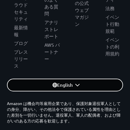
の公式
ラウド
ある質
法務
ウェブ
セキュ
問
マガジ
イベン
リティ
アナリ
ン
ト行動
最新情
ストレ
規範
報
ポート
イベン
ブログ
AWS パ
トの利
プレス
ートナ
用規約
リリー
ー
ス
English
Amazon は機会均等雇用企業であり、保護対象退役軍人として
の身分、障がい、その他法令で保護されている属性を理由とし
た差別を一切行いません。退役軍人、軍人の配偶者、および障
がいのある方の応募を歓迎します。