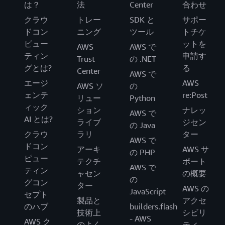
は？
法
Center
合わせ
クラウ
トレー
SDK と
サポー
ドコン
ニング
ツール
トチケ
ピュー
ットを
AWS
AWS で
ティン
申請す
Trust
の .NET
グとは?
る
Center
AWS で
エージ
AWS
AWS ソ
の
ェンテ
re:Post
リュー
Python
ィック
ション
ナレッ
AWS で
AI とは?
ライブ
ジセン
の Java
クラウ
ラリ
ター
AWS で
ドコン
アーキ
AWS サ
の PHP
ピュー
テクチ
ポート
AWS で
ティン
ャセン
の概要
の
グコン
ター
AWS の
JavaScript
セプト
製品と
アクセ
のハブ
builders.flash
技術上
シビリ
- AWS
AWS ク
のよく
ティ