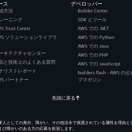
ース
デベロッパー
始方法
Builder Center
レーニング
SDK とツール
S Trust Center
AWS での .NET
WS ソリューションライブラ
AWS での Python
AWS での Java
ーキテクチャセンター
AWS での PHP
品と技術上のよくある質問
AWS での JavaScript
ナリストレポート
builders.flash - AWS 
WS パートナー
ブマガジン
先頭に戻る
退役軍人としての身分、障がい、その他法令で保護されている属性を理由と
よび障がいのある方の応募を歓迎します。