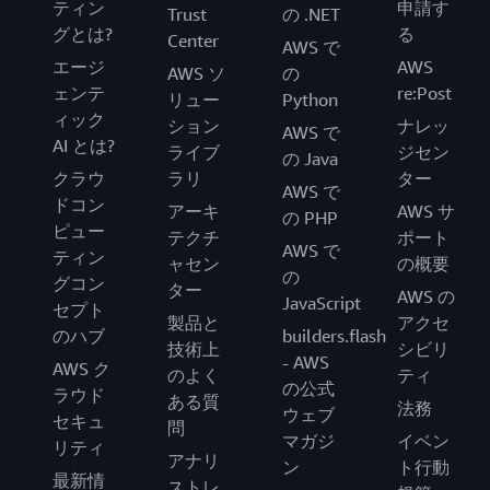
ティン
申請す
Trust
の .NET
グとは?
る
Center
AWS で
エージ
AWS
AWS ソ
の
ェンテ
re:Post
リュー
Python
ィック
ション
ナレッ
AWS で
AI とは?
ライブ
ジセン
の Java
クラウ
ラリ
ター
AWS で
ドコン
アーキ
AWS サ
の PHP
ピュー
テクチ
ポート
AWS で
ティン
ャセン
の概要
の
グコン
ター
AWS の
JavaScript
セプト
製品と
アクセ
のハブ
builders.flash
技術上
シビリ
- AWS
AWS ク
のよく
ティ
の公式
ラウド
ある質
法務
ウェブ
セキュ
問
マガジ
イベン
リティ
アナリ
ン
ト行動
最新情
ストレ