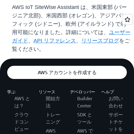
AWS IoT SiteWise Assistant は、米国東部 (バー
ジニア北部)、米国西部 (オレゴン)、アジアパシ
フィック (シドニー)、欧州 (アイルランド) で利
用可能になりました。詳細については、
ユーザー
ガイド
、
API リファレンス
、
リリースブログ
をご
覧ください。
AWS アカウントを作成する
学ぶ
リソース
デベロッパー
ヘルプ
AWS と
開始方
Builder
お問い
は？
法
Center
合わせ
クラウ
トレー
SDK と
サポー
ドコン
ニング
ツール
トチケ
ピュー
ットを
AWS
AWS で