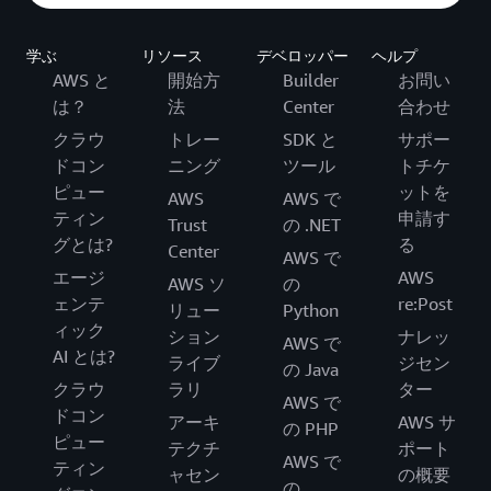
学ぶ
リソース
デベロッパー
ヘルプ
AWS と
開始方
Builder
お問い
は？
法
Center
合わせ
クラウ
トレー
SDK と
サポー
ドコン
ニング
ツール
トチケ
ピュー
ットを
AWS
AWS で
ティン
申請す
Trust
の .NET
グとは?
る
Center
AWS で
エージ
AWS
AWS ソ
の
ェンテ
re:Post
リュー
Python
ィック
ション
ナレッ
AWS で
AI とは?
ライブ
ジセン
の Java
クラウ
ラリ
ター
AWS で
ドコン
アーキ
AWS サ
の PHP
ピュー
テクチ
ポート
AWS で
ティン
ャセン
の概要
の