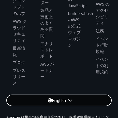
グコン
ター
AWS の
JavaScript
セプト
製品と
アクセ
のハブ
builders.flash
技術上
シビリ
- AWS
AWS ク
のよく
ティ
の公式
ラウド
ある質
法務
ウェブ
セキュ
問
マガジ
イベン
リティ
アナリ
ン
ト行動
最新情
ストレ
規範
報
ポート
イベン
ブログ
AWS パ
トの利
プレス
ートナ
用規約
リリー
ー
ス
English
Amazon は機会均等雇用企業であり、保護対象退役軍人として