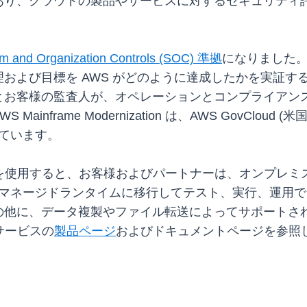
あり、クラウドの製品やサービスに対するセキュリティ
m and Organization Controls (SOC) 準拠
になりました。AWS S
および目標を AWS がどのように達成したかを実証す
お客様の監査人が、オペレーションとコンプライアンスを
nframe Modernization は、AWS GovClo
しています。
ation サービスを使用すると、お客様およびパートナーは、オ
のマネージドランタイムに移行してテスト、実行、運用
の他に、データ複製やファイル転送によってサポートさ
on サービスの
製品ページ
およびドキュメントページを参照