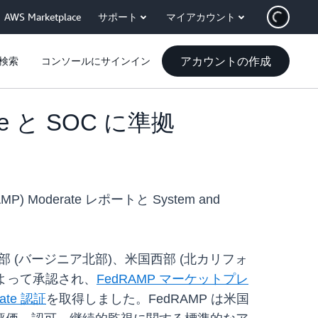
AWS Marketplace
サポート
マイアカウント
アカウントの作成
検索
コンソールにサインイン
rate と SOC に準拠
edRAMP) Moderate レポートと System and
、米国東部 (バージニア北部)、米国西部 (北カリフォ
 によって承認され、
FedRAMP マーケットプレ
erate 認証
を取得しました。FedRAMP は米国