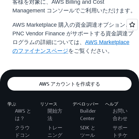
客様を対象に、AWS Billing and Cost
Management コンソールでご利用いただけます。
AWS Marketplace 購入の資金調達オプションと
PNC Vendor Finance がサポートする資金調達プ
ログラムの詳細については、
AWS Marketplace
のファイナンスページ
をご覧ください。
AWS アカウントを作成する
学ぶ
リソース
デベロッパー
ヘルプ
AWS と
開始方
Builder
お問い
は？
法
Center
合わせ
クラウ
トレー
SDK と
サポー
ドコン
ニング
ツール
トチケ