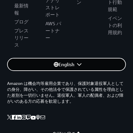
アナリ
ン
ト行動
最新情
ストレ
規範
報
ポート
イベン
ブログ
AWS パ
トの利
プレス
ートナ
用規約
リリー
ー
ス
English
Amazon は機会均等雇用企業であり、保護対象退役軍人として
の身分、障がい、その他法令で保護されている属性を理由とし
た差別を一切行いません。退役軍人、軍人の配偶者、および障
がいのある方の応募を歓迎します。