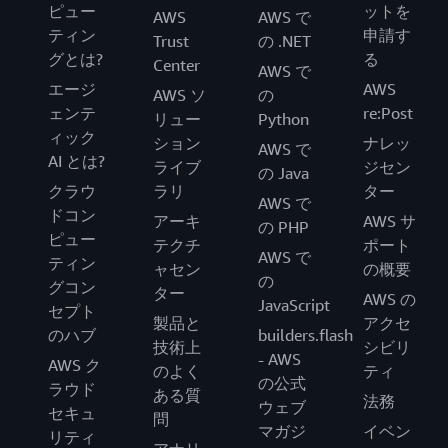
ピュー
ットを
AWS
AWS で
ティン
申請す
Trust
の .NET
グとは?
る
Center
AWS で
エージ
AWS
AWS ソ
の
ェンテ
re:Post
リュー
Python
ィック
ション
ナレッ
AWS で
AI とは?
ライブ
ジセン
の Java
クラウ
ラリ
ター
AWS で
ドコン
アーキ
AWS サ
の PHP
ピュー
テクチ
ポート
AWS で
ティン
ャセン
の概要
の
グコン
ター
AWS の
JavaScript
セプト
製品と
アクセ
のハブ
builders.flash
技術上
シビリ
- AWS
AWS ク
のよく
ティ
の公式
ラウド
ある質
法務
ウェブ
セキュ
問
マガジ
イベン
リティ