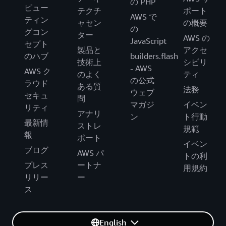
の PHP
ピュー
テクチ
ポート
AWS で
ティン
ャセン
の概要
の
グコン
ター
AWS の
JavaScript
セプト
製品と
アクセ
のハブ
builders.flash
技術上
シビリ
- AWS
AWS ク
のよく
ティ
の公式
ラウド
ある質
法務
ウェブ
セキュ
問
マガジ
イベン
リティ
アナリ
ン
ト行動
最新情
ストレ
規範
報
ポート
イベン
ブログ
AWS パ
トの利
プレス
ートナ
用規約
リリー
ー
ス
English