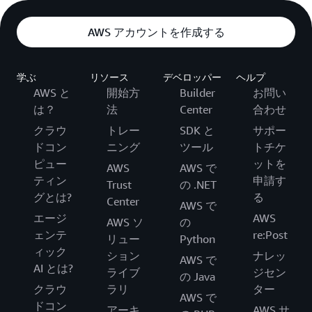
AWS アカウントを作成する
学ぶ
リソース
デベロッパー
ヘルプ
AWS と
開始方
Builder
お問い
は？
法
Center
合わせ
クラウ
トレー
SDK と
サポー
ドコン
ニング
ツール
トチケ
ピュー
ットを
AWS
AWS で
ティン
申請す
Trust
の .NET
グとは?
る
Center
AWS で
エージ
AWS
AWS ソ
の
ェンテ
re:Post
リュー
Python
ィック
ション
ナレッ
AWS で
AI とは?
ライブ
ジセン
の Java
クラウ
ラリ
ター
AWS で
ドコン
アーキ
AWS サ