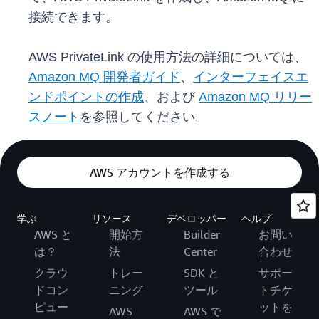
接続できます。
AWS PrivateLink の使用方法の詳細については、
Amazon MQ 開発者ガイド
、
インターフェイスエ
ンドポイントの作成
、および
Amazon MQ リリー
スノート
を参照してください。
AWS アカウントを作成する
学ぶ
リソース
デベロッパー
ヘルプ
AWS と
開始方
Builder
お問い
は？
法
Center
合わせ
クラウ
トレー
SDK と
サポー
ドコン
ニング
ツール
トチケ
ピュー
ットを
AWS
AWS で