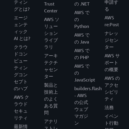
ティン
申請す
Trust
の .NET
グとは?
る
Center
AWS で
エージ
AWS
AWS ソ
の
ェンテ
re:Post
リュー
Python
ィック
ション
ナレッ
AWS で
AI とは?
ライブ
ジセン
の Java
クラウ
ラリ
ター
AWS で
ドコン
アーキ
AWS サ
の PHP
ピュー
テクチ
ポート
AWS で
ティン
ャセン
の概要
の
グコン
ター
AWS の
JavaScript
セプト
製品と
アクセ
のハブ
builders.flash
技術上
シビリ
- AWS
AWS ク
のよく
ティ
の公式
ラウド
ある質
法務
ウェブ
セキュ
問
マガジ
イベン
リティ
アナリ
ン
ト行動
最新情
ストレ