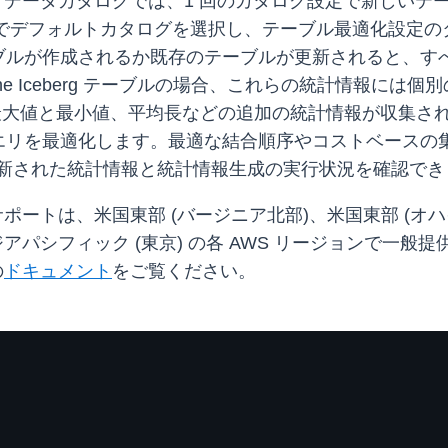
ue データカタログでは、1 回のカタログ設定で新しい
 コンソールでデフォルトカタログを選択し、テーブル最適化
ブルが作成されるか既存のテーブルが更新されると、す
Iceberg テーブルの場合、これらの統計情報には個別の値の
と最小値、平均長などの追加の統計情報が収集されます。Amazon
エリを最適化します。最適な結合順序やコストベースの
、更新された統計情報と統計情報生成の実行状況を確認でき
のサポートは、米国東部 (バージニア北部)、米国東部 (オ
アジアパシフィック (東京) の各 AWS リージョンで一
の
ドキュメント
をご覧ください。