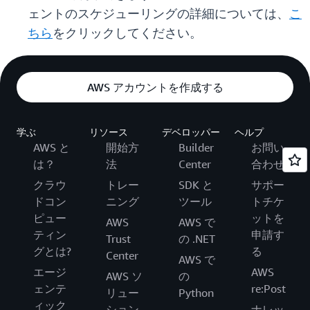
ェントのスケジューリングの詳細については、
こ
ちら
をクリックしてください。
AWS アカウントを作成する
学ぶ
リソース
デベロッパー
ヘルプ
AWS と
開始方
Builder
お問い
は？
法
Center
合わせ
クラウ
トレー
SDK と
サポー
ドコン
ニング
ツール
トチケ
ピュー
ットを
AWS
AWS で
ティン
申請す
Trust
の .NET
グとは?
る
Center
AWS で
エージ
AWS
AWS ソ
の
ェンテ
re:Post
リュー
Python
ィック
ション
ナレッ