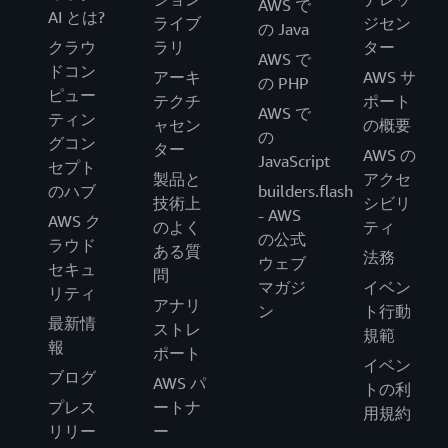
AWS で
AI とは?
ライブ
ジセン
の Java
クラウ
ラリ
ター
AWS で
ドコン
アーキ
AWS サ
の PHP
ピュー
テクチ
ポート
AWS で
ティン
ャセン
の概要
の
グコン
ター
AWS の
JavaScript
セプト
製品と
アクセ
のハブ
builders.flash
技術上
シビリ
- AWS
AWS ク
のよく
ティ
の公式
ラウド
ある質
法務
ウェブ
セキュ
問
マガジ
イベン
リティ
アナリ
ン
ト行動
最新情
ストレ
規範
報
ポート
イベン
ブログ
AWS パ
トの利
プレス
ートナ
用規約
リリー
ー