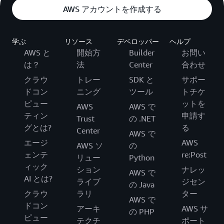
AWS アカウントを作成する
学ぶ
リソース
デベロッパー
ヘルプ
AWS と
開始方
Builder
お問い
は？
法
Center
合わせ
クラウ
トレー
SDK と
サポー
ドコン
ニング
ツール
トチケ
ピュー
ットを
AWS
AWS で
ティン
申請す
Trust
の .NET
グとは?
る
Center
AWS で
エージ
AWS
AWS ソ
の
ェンテ
re:Post
リュー
Python
ィック
ション
ナレッ
AWS で
AI とは?
ライブ
ジセン
の Java
クラウ
ラリ
ター
AWS で
ドコン
アーキ
AWS サ
の PHP
ピュー
テクチ
ポート