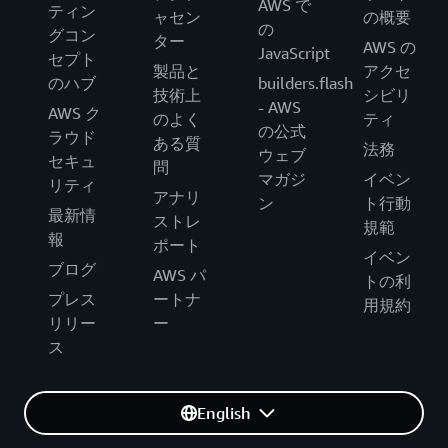
AWS で
ティン
ャセン
の概要
の
グコン
ター
AWS の
JavaScript
セプト
製品と
アクセ
のハブ
builders.flash
技術上
シビリ
- AWS
AWS ク
のよく
ティ
の公式
ラウド
ある質
法務
ウェブ
セキュ
問
マガジ
イベン
リティ
アナリ
ン
ト行動
最新情
ストレ
規範
報
ポート
イベン
ブログ
AWS パ
トの利
プレス
ートナ
用規約
リリー
ー
ス
English