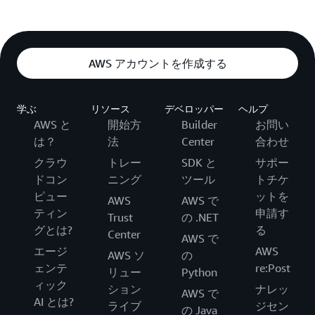
AWS アカウントを作成する
学ぶ
リソース
デベロッパー
ヘルプ
AWS と
開始方
Builder
お問い
は？
法
Center
合わせ
クラウ
トレー
SDK と
サポー
ドコン
ニング
ツール
トチケ
ピュー
ットを
AWS
AWS で
ティン
申請す
Trust
の .NET
グとは?
る
Center
AWS で
エージ
AWS
AWS ソ
の
ェンテ
re:Post
リュー
Python
ィック
ション
ナレッ
AWS で
AI とは?
ライブ
ジセン
の Java