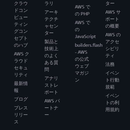
クラウ
ラリ
ター
AWS で
ドコン
アーキ
AWS サ
の PHP
ピュー
テクチ
ポート
AWS で
ティン
ャセン
の概要
の
グコン
ター
AWS の
JavaScript
セプト
製品と
アクセ
のハブ
builders.flash
技術上
シビリ
- AWS
AWS ク
のよく
ティ
の公式
ラウド
ある質
法務
ウェブ
セキュ
問
マガジ
イベン
リティ
アナリ
ン
ト行動
最新情
ストレ
規範
報
ポート
イベン
ブログ
AWS パ
トの利
プレス
ートナ
用規約
リリー
ー
ス