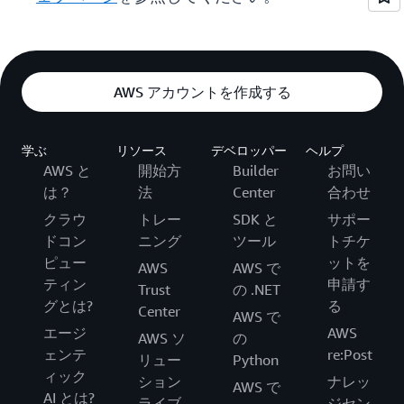
AWS アカウントを作成する
学ぶ
リソース
デベロッパー
ヘルプ
AWS と
開始方
Builder
お問い
は？
法
Center
合わせ
クラウ
トレー
SDK と
サポー
ドコン
ニング
ツール
トチケ
ピュー
ットを
AWS
AWS で
ティン
申請す
Trust
の .NET
グとは?
る
Center
AWS で
エージ
AWS
AWS ソ
の
ェンテ
re:Post
リュー
Python
ィック
ション
ナレッ
AWS で
AI とは?
ライブ
ジセン