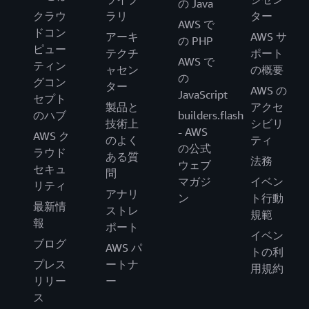
の Java
クラウ
ラリ
ター
AWS で
ドコン
アーキ
AWS サ
の PHP
ピュー
テクチ
ポート
AWS で
ティン
ャセン
の概要
の
グコン
ター
AWS の
JavaScript
セプト
製品と
アクセ
のハブ
builders.flash
技術上
シビリ
- AWS
AWS ク
のよく
ティ
の公式
ラウド
ある質
法務
ウェブ
セキュ
問
マガジ
イベン
リティ
アナリ
ン
ト行動
最新情
ストレ
規範
報
ポート
イベン
ブログ
AWS パ
トの利
プレス
ートナ
用規約
リリー
ー
ス