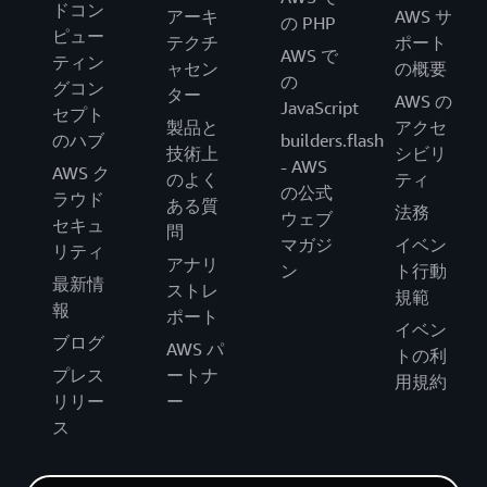
ドコン
アーキ
AWS サ
の PHP
ピュー
テクチ
ポート
AWS で
ティン
ャセン
の概要
の
グコン
ター
AWS の
JavaScript
セプト
製品と
アクセ
のハブ
builders.flash
技術上
シビリ
- AWS
AWS ク
のよく
ティ
の公式
ラウド
ある質
法務
ウェブ
セキュ
問
マガジ
イベン
リティ
アナリ
ン
ト行動
最新情
ストレ
規範
報
ポート
イベン
ブログ
AWS パ
トの利
プレス
ートナ
用規約
リリー
ー
ス