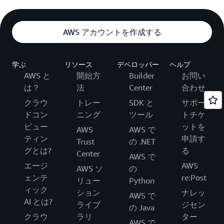
AWS アカウントを作成する
学ぶ
リソース
デベロッパー
ヘルプ
AWS と
開始方
Builder
お問い
は？
法
Center
合わせ
クラウ
トレー
SDK と
サポー
ドコン
ニング
ツール
トチケ
ピュー
ットを
AWS
AWS で
ティン
申請す
Trust
の .NET
グとは?
る
Center
AWS で
エージ
AWS
AWS ソ
の
ェンテ
re:Post
リュー
Python
ィック
ション
ナレッ
AWS で
AI とは?
ライブ
ジセン
の Java
クラウ
ラリ
ター
AWS で