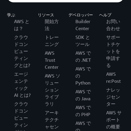
学ぶ
リソース
デベロッパー
ヘルプ
AWS と
開始方
Builder
お問い
は？
法
Center
合わせ
クラウ
トレー
SDK と
サポー
ドコン
ニング
ツール
トチケ
ピュー
ットを
AWS
AWS で
ティン
申請す
Trust
の .NET
グとは?
る
Center
AWS で
エージ
AWS
AWS ソ
の
ェンテ
re:Post
リュー
Python
ィック
ション
ナレッ
AWS で
AI とは?
ライブ
ジセン
の Java
クラウ
ラリ
ター
AWS で
ドコン
アーキ
AWS サ
の PHP
ピュー
テクチ
ポート
AWS で
ティン
ャセン
の概要
の