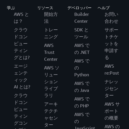
学ぶ
リソース
デベロッパー
ヘルプ
AWS と
開始方
Builder
お問い
は？
法
Center
合わせ
クラウ
トレー
SDK と
サポー
ドコン
ニング
ツール
トチケ
ピュー
ットを
AWS
AWS で
ティン
申請す
Trust
の .NET
グとは?
る
Center
AWS で
エージ
AWS
AWS ソ
の
ェンテ
re:Post
リュー
Python
ィック
ション
ナレッ
AWS で
AI とは?
ライブ
ジセン
の Java
クラウ
ラリ
ター
AWS で
ドコン
アーキ
AWS サ
の PHP
ピュー
テクチ
ポート
AWS で
ティン
ャセン
の概要
の
グコン
ター
AWS の
JavaScript