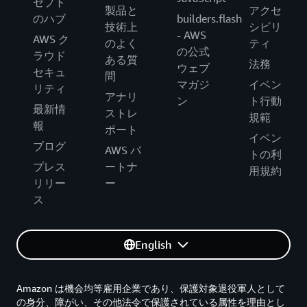
セプト
製品と
アクセ
のハブ
builders.flash
技術上
シビリ
- AWS
AWS ク
のよく
ティ
の公式
ラウド
ある質
法務
ウェブ
セキュ
問
マガジ
イベン
リティ
アナリ
ン
ト行動
最新情
ストレ
規範
報
ポート
イベン
ブログ
AWS パ
トの利
プレス
ートナ
用規約
リリー
ー
ス
English
Amazon は機会均等雇用企業であり、保護対象退役軍人として
の身分、障がい、その他法令で保護されている属性を理由とし