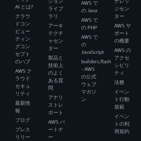
ション
ナレッ
AWS で
AI とは?
ライブ
ジセン
の Java
クラウ
ラリ
ター
AWS で
ドコン
アーキ
AWS サ
の PHP
ピュー
テクチ
ポート
AWS で
ティン
ャセン
の概要
の
グコン
ター
AWS の
JavaScript
セプト
製品と
アクセ
のハブ
builders.flash
技術上
シビリ
- AWS
AWS ク
のよく
ティ
の公式
ラウド
ある質
法務
ウェブ
セキュ
問
マガジ
イベン
リティ
アナリ
ン
ト行動
最新情
ストレ
規範
報
ポート
イベン
ブログ
AWS パ
トの利
プレス
ートナ
用規約
リリー
ー