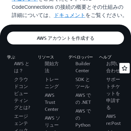
CodeConnections の接続の概要とその仕組みの
詳細については、
ドキュメント
をご覧ください。
AWS アカウントを作成する
学ぶ
リソース
デベロッパー
ヘルプ
AWS と
開始方
Builder
お問い
は？
法
Center
合わせ
クラウ
トレー
SDK と
サポー
ドコン
ニング
ツール
トチケ
ピュー
ットを
AWS
AWS で
ティン
申請す
Trust
の .NET
グとは?
る
Center
AWS で
エージ
AWS
AWS ソ
の
ェンテ
re:Post
リュー
Python
ィック