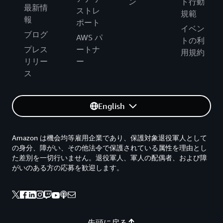
ン
ト行動
最新情
ストレ
規範
報
ポート
イベン
ブログ
AWS パ
トの利
プレス
ートナ
用規約
リリー
ー
ス
English
Amazon は機会均等雇用企業であり、保護対象退役軍人として
の身分、障がい、その他法令で保護されている属性を理由とし
た差別を一切行いません。退役軍人、軍人の配偶者、および障
がいのある方の応募を歓迎します。
先頭に戻る