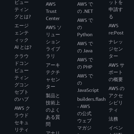
ピュー
ットを
AWS
AWS で
ティン
申請す
Trust
の .NET
グとは?
る
Center
AWS で
エージ
AWS
AWS ソ
の
ェンテ
re:Post
リュー
Python
ィック
ション
ナレッ
AWS で
AI とは?
ライブ
ジセン
の Java
クラウ
ラリ
ター
AWS で
ドコン
アーキ
AWS サ
の PHP
ピュー
テクチ
ポート
AWS で
ティン
ャセン
の概要
の
グコン
ター
AWS の
JavaScript
セプト
製品と
アクセ
のハブ
builders.flash
技術上
シビリ
- AWS
AWS ク
のよく
ティ
の公式
ラウド
ある質
法務
ウェブ
セキュ
問
マガジ
イベン
リティ
アナリ