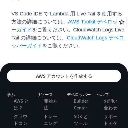
VS Code IDE で Lambda 用 Live Tail を使用する
方法の詳細については、
AWS Toolkit デベロッパ
ーガイド
をご覧ください。CloudWatch Logs Live
Tail の詳細については、
CloudWatch Logs デベロ
ッパーガイド
をご覧ください。
AWS アカウントを作成する
学ぶ
リソース
デベロッパー
ヘルプ
AWS と
開始方
Builder
お問い
は？
法
Center
合わせ
クラウ
トレー
SDK と
サポー
ドコン
ニング
ツール
トチケ