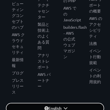
の PHP
ピュー
テクチ
ポート
AWS で
ティン
ャセン
の概要
の
グコン
ター
AWS の
JavaScript
セプト
製品と
アクセ
のハブ
builders.flash
技術上
シビリ
- AWS
AWS ク
のよく
ティ
の公式
ラウド
ある質
法務
ウェブ
セキュ
問
マガジ
イベン
リティ
アナリ
ン
ト行動
最新情
ストレ
規範
報
ポート
イベン
ブログ
AWS パ
トの利
プレス
ートナ
用規約
リリー
ー
ス
English