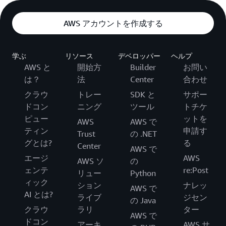
AWS アカウントを作成する
学ぶ
リソース
デベロッパー
ヘルプ
AWS と
開始方
Builder
お問い
は？
法
Center
合わせ
クラウ
トレー
SDK と
サポー
ドコン
ニング
ツール
トチケ
ピュー
ットを
AWS
AWS で
ティン
申請す
Trust
の .NET
グとは?
る
Center
AWS で
エージ
AWS
AWS ソ
の
ェンテ
re:Post
リュー
Python
ィック
ション
ナレッ
AWS で
AI とは?
ライブ
ジセン
の Java
クラウ
ラリ
ター
AWS で
ドコン
アーキ
AWS サ