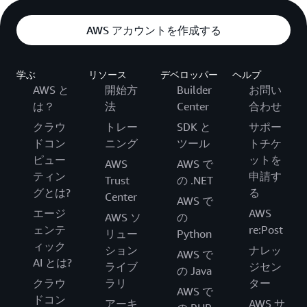
AWS アカウントを作成する
学ぶ
リソース
デベロッパー
ヘルプ
AWS と
開始方
Builder
お問い
は？
法
Center
合わせ
クラウ
トレー
SDK と
サポー
ドコン
ニング
ツール
トチケ
ピュー
ットを
AWS
AWS で
ティン
申請す
Trust
の .NET
グとは?
る
Center
AWS で
エージ
AWS
AWS ソ
の
ェンテ
re:Post
リュー
Python
ィック
ション
ナレッ
AWS で
AI とは?
ライブ
ジセン
の Java
クラウ
ラリ
ター
AWS で
ドコン
アーキ
AWS サ