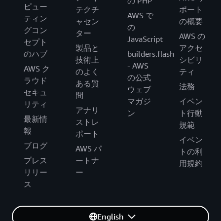
の PHP
ピュー
テクチ
ポート
AWS で
ティン
ャセン
の概要
の
グコン
ター
AWS の
JavaScript
セプト
製品と
アクセ
のハブ
builders.flash
技術上
シビリ
- AWS
AWS ク
のよく
ティ
の公式
ラウド
ある質
法務
ウェブ
セキュ
問
マガジ
イベン
リティ
アナリ
ン
ト行動
最新情
ストレ
規範
報
ポート
イベン
ブログ
AWS パ
トの利
プレス
ートナ
用規約
リリー
ー
ス
English