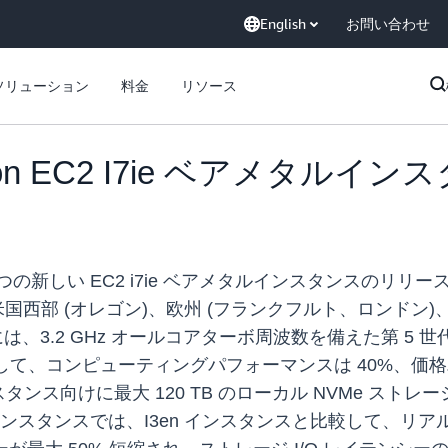
English
お問い合わせ
ソリューション
料金
リソース
on EC2 I7ie ベアメタル
) は本日、2 つの新しい EC2 i7ie ベアメタルインスタ
国西部 (オレゴン)、欧州 (フランクフルト、ロンドン)
、3.2 GHz オールコアターボ周波数を備えた第 5 世代 
して、コンピューティングパフォーマンスは 40%、価格パ
ス向けに最大 120 TB のローカル NVMe ストレージ
た I7ie インスタンスでは、I3en インスタンスと比較し