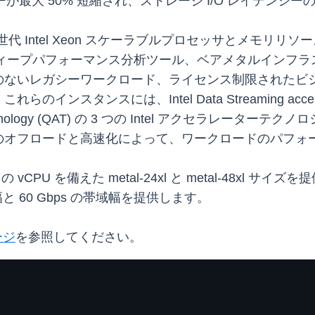
ーが最大 50% 短縮され、ストレージ I/O レイテンシー
 世代 Intel Xeon スケーラブルプロセッサとメモ
ディープパフォーマンス分析ツール、ベアメタルインフ
のないレガシーワークロード、ライセンス制限されたビ
には、Intel Data Streaming accelerator (D
kAssist Technology (QAT) の 3 つの Intel ア
のオフロードと高速化によって、ワークロードのパフォ
PU を備えた metal-24xl と metal-48xl サイズを提供し、A
幅と 60 Gbps の帯域幅を提供します。
ージ
を参照してください。