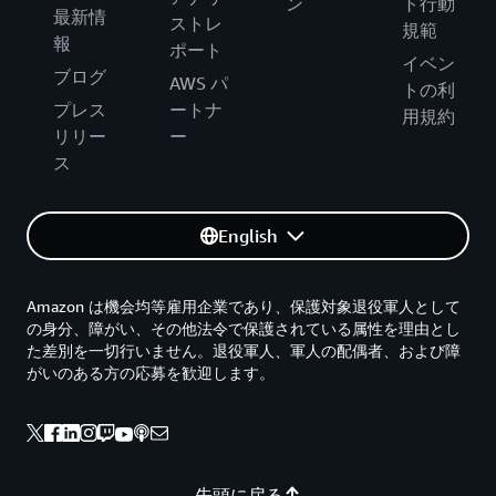
ン
ト行動
最新情
ストレ
規範
報
ポート
イベン
ブログ
AWS パ
トの利
プレス
ートナ
用規約
リリー
ー
ス
English
Amazon は機会均等雇用企業であり、保護対象退役軍人として
の身分、障がい、その他法令で保護されている属性を理由とし
た差別を一切行いません。退役軍人、軍人の配偶者、および障
がいのある方の応募を歓迎します。
先頭に戻る