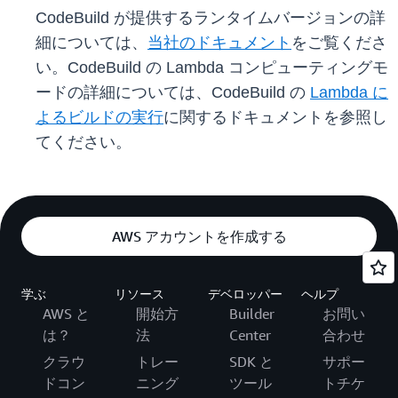
CodeBuild が提供するランタイムバージョンの詳
細については、
当社のドキュメント
をご覧くださ
い。CodeBuild の Lambda コンピューティングモ
ードの詳細については、CodeBuild の
Lambda に
よるビルドの実行
に関するドキュメントを参照し
てください。
AWS アカウントを作成する
学ぶ
リソース
デベロッパー
ヘルプ
AWS と
開始方
Builder
お問い
は？
法
Center
合わせ
クラウ
トレー
SDK と
サポー
ドコン
ニング
ツール
トチケ