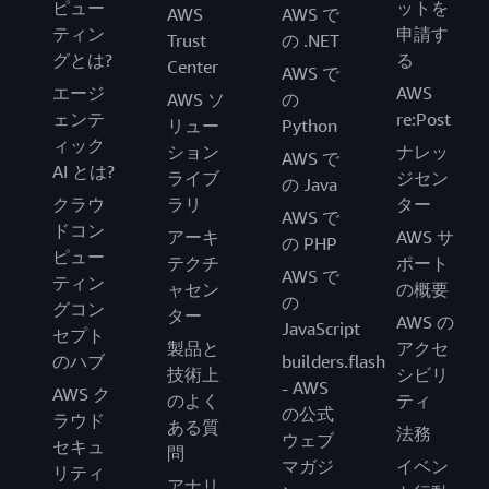
ピュー
ットを
AWS
AWS で
ティン
申請す
Trust
の .NET
グとは?
る
Center
AWS で
エージ
AWS
AWS ソ
の
ェンテ
re:Post
リュー
Python
ィック
ション
ナレッ
AWS で
AI とは?
ライブ
ジセン
の Java
クラウ
ラリ
ター
AWS で
ドコン
アーキ
AWS サ
の PHP
ピュー
テクチ
ポート
AWS で
ティン
ャセン
の概要
の
グコン
ター
AWS の
JavaScript
セプト
製品と
アクセ
のハブ
builders.flash
技術上
シビリ
- AWS
AWS ク
のよく
ティ
の公式
ラウド
ある質
法務
ウェブ
セキュ
問
マガジ
イベン
リティ
アナリ