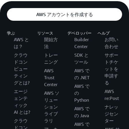
AWS アカウントを作成する
学ぶ
リソース
デベロッパー
ヘルプ
AWS と
開始方
Builder
お問い
は？
法
Center
合わせ
クラウ
トレー
SDK と
サポー
ドコン
ニング
ツール
トチケ
ピュー
ットを
AWS
AWS で
ティン
申請す
Trust
の .NET
グとは?
る
Center
AWS で
エージ
AWS
AWS ソ
の
ェンテ
re:Post
リュー
Python
ィック
ション
ナレッ
AWS で
AI とは?
ライブ
ジセン
の Java
クラウ
ラリ
ター
AWS で
ドコン