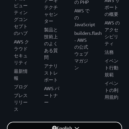
アーキ
AWS サ
の PHP
ピュー
テクチ
ポート
AWS で
ティン
ャセン
の概要
の
グコン
ター
AWS の
JavaScript
セプト
製品と
アクセ
のハブ
builders.flash
技術上
シビリ
- AWS
AWS ク
のよく
ティ
の公式
ラウド
ある質
法務
ウェブ
セキュ
問
マガジ
イベン
リティ
アナリ
ン
ト行動
最新情
ストレ
規範
報
ポート
イベン
ブログ
AWS パ
トの利
プレス
ートナ
用規約
リリー
ー
ス
English