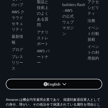
製品と
アクセ
のハブ
builders.flash
技術上
シビリ
- AWS
AWS ク
のよく
ティ
の公式
ラウド
ある質
法務
ウェブ
セキュ
問
マガジ
イベン
リティ
アナリ
ン
ト行動
最新情
ストレ
規範
報
ポート
イベン
ブログ
AWS パ
トの利
プレス
ートナ
用規約
リリー
ー
ス
English
Amazon は機会均等雇用企業であり、保護対象退役軍人として
の身分、障がい、その他法令で保護されている属性を理由とし