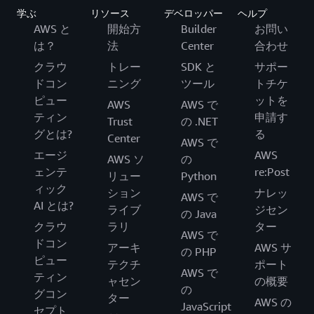
学ぶ
リソース
デベロッパー
ヘルプ
AWS と
開始方
Builder
お問い
は？
法
Center
合わせ
クラウ
トレー
SDK と
サポー
ドコン
ニング
ツール
トチケ
ピュー
ットを
AWS
AWS で
ティン
申請す
Trust
の .NET
グとは?
る
Center
AWS で
エージ
AWS
AWS ソ
の
ェンテ
re:Post
リュー
Python
ィック
ション
ナレッ
AWS で
AI とは?
ライブ
ジセン
の Java
クラウ
ラリ
ター
AWS で
ドコン
アーキ
AWS サ
の PHP
ピュー
テクチ
ポート
AWS で
ティン
ャセン
の概要
の
グコン
ター
AWS の
JavaScript
セプト