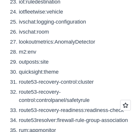
iot:ruledestination
iotfleetwise:vehicle
ivschat:logging-configuration
ivschat:room
lookoutmetrics:AnomalyDetector
m2:env
outposts:site
quicksight:theme
route53-recovery-control:cluster
route53-recovery-
control:controlpanel/safetyrule
route53-recovery-readiness:readiness-check
route53resolver:firewall-rule-group-association
rum:appmonitor