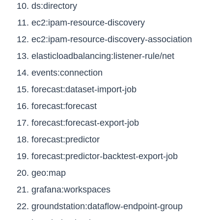
ds:directory
ec2:ipam-resource-discovery
ec2:ipam-resource-discovery-association
elasticloadbalancing:listener-rule/net
events:connection
forecast:dataset-import-job
forecast:forecast
forecast:forecast-export-job
forecast:predictor
forecast:predictor-backtest-export-job
geo:map
grafana:workspaces
groundstation:dataflow-endpoint-group