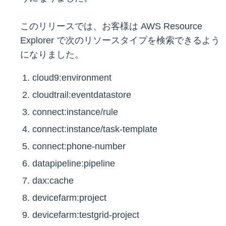
このリリースでは、お客様は AWS Resource
Explorer で次のリソースタイプを検索できるよう
になりました。
cloud9:environment
cloudtrail:eventdatastore
connect:instance/rule
connect:instance/task-template
connect:phone-number
datapipeline:pipeline
dax:cache
devicefarm:project
devicefarm:testgrid-project