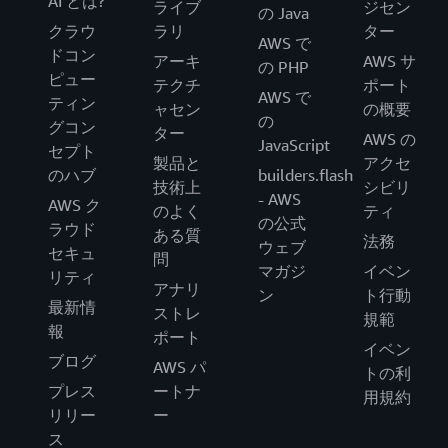
AI とは?
ライブ
ジセン
の Java
クラウ
ラリ
ター
AWS で
ドコン
アーキ
AWS サ
の PHP
ピュー
テクチ
ポート
AWS で
ティン
ャセン
の概要
の
グコン
ター
AWS の
JavaScript
セプト
製品と
アクセ
のハブ
builders.flash
技術上
シビリ
- AWS
AWS ク
のよく
ティ
の公式
ラウド
ある質
法務
ウェブ
セキュ
問
マガジ
イベン
リティ
アナリ
ン
ト行動
最新情
ストレ
規範
報
ポート
イベン
ブログ
AWS パ
トの利
プレス
ートナ
用規約
リリー
ー
ス