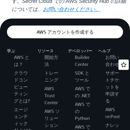
す。Secret Cloud での AWS Security Hub の詳細
については、
お問い合わせください。
AWS アカウントを作成する
学ぶ
リソース
デベロッパー
ヘルプ
AWS と
開始方
Builder
お問い
は？
法
Center
合わせ
クラウ
トレー
SDK と
サポー
ドコン
ニング
ツール
トチケ
ピュー
ットを
AWS
AWS で
ティン
申請す
Trust
の .NET
グとは?
る
Center
AWS で
エージ
AWS
AWS ソ
の
ェンテ
re:Post
リュー
Python
ィック
ション
ナレッ
AWS で