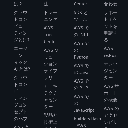
は？
法
Center
合わせ
クラウ
トレー
SDK と
サポー
ドコン
ニング
ツール
トチケ
ピュー
ットを
AWS
AWS で
ティン
申請す
Trust
の .NET
グとは?
る
Center
AWS で
エージ
AWS
AWS ソ
の
ェンテ
re:Post
リュー
Python
ィック
ション
ナレッ
AWS で
AI とは?
ライブ
ジセン
の Java
クラウ
ラリ
ター
AWS で
ドコン
アーキ
AWS サ
の PHP
ピュー
テクチ
ポート
AWS で
ティン
ャセン
の概要
の
グコン
ター
AWS の
JavaScript
セプト
製品と
アクセ
のハブ
builders.flash
技術上
シビリ
- AWS
AWS ク