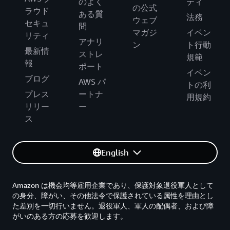
のよく
ティ
の公式
ラウド
ある質
法務
ウェブ
セキュ
問
マガジ
イベン
リティ
アナリ
ン
ト行動
最新情
ストレ
規範
報
ポート
イベン
ブログ
AWS パ
トの利
プレス
ートナ
用規約
リリー
ー
ス
English
Amazon は機会均等雇用企業であり、保護対象退役軍人として
の身分、障がい、その他法令で保護されている属性を理由とし
た差別を一切行いません。退役軍人、軍人の配偶者、および障
がいのある方の応募を歓迎します。