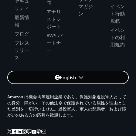
セキュ
問
マガジ
イベン
リティ
アナリ
ン
ト行動
最新情
ストレ
規範
報
ポート
イベン
ブログ
AWS パ
トの利
プレス
ートナ
用規約
リリー
ー
ス
English
Amazon は機会均等雇用企業であり、保護対象退役軍人として
の身分、障がい、その他法令で保護されている属性を理由とし
た差別を一切行いません。退役軍人、軍人の配偶者、および障
がいのある方の応募を歓迎します。