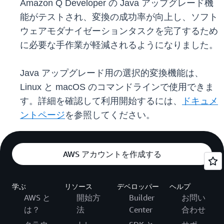
Amazon Q Developer の Java アップグレード機
能がテストされ、変換の成功率が向上し、ソフト
ウェアモダナイゼーションタスクを完了するため
に必要な手作業が軽減されるようになりました。
Java アップグレード用の選択的変換機能は、
Linux と macOS のコマンドラインで使用できま
す。詳細を確認して利用開始するには、
ドキュメ
ントページ
を参照してください。
AWS アカウントを作成する
学ぶ
リソース
デベロッパー
ヘルプ
AWS と
開始方
Builder
お問い
は？
法
Center
合わせ