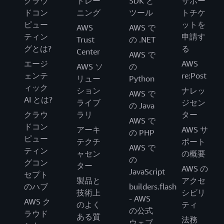
クラウ
トレー
SDK と
サポー
ドコン
ニング
ツール
トチケ
ピュー
ットを
AWS
AWS で
ティン
申請す
Trust
の .NET
グとは?
る
Center
AWS で
エージ
AWS
AWS ソ
の
ェンテ
re:Post
リュー
Python
ィック
ション
ナレッ
AWS で
AI とは?
ライブ
ジセン
の Java
クラウ
ラリ
ター
AWS で
ドコン
アーキ
AWS サ
の PHP
ピュー
テクチ
ポート
AWS で
ティン
ャセン
の概要
の
グコン
ター
AWS の
JavaScript
セプト
製品と
アクセ
のハブ
builders.flash
技術上
シビリ
- AWS
AWS ク
のよく
ティ
の公式
ラウド
ある質
法務
ウェブ