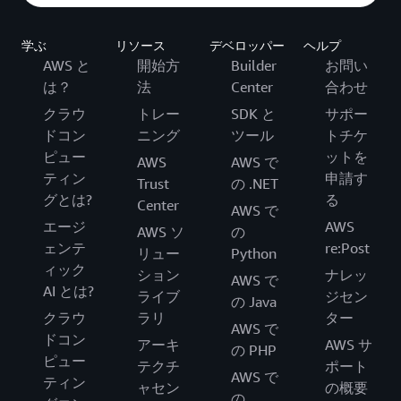
学ぶ
リソース
デベロッパー
ヘルプ
AWS と
開始方
Builder
お問い
は？
法
Center
合わせ
クラウ
トレー
SDK と
サポー
ドコン
ニング
ツール
トチケ
ピュー
ットを
AWS
AWS で
ティン
申請す
Trust
の .NET
グとは?
る
Center
AWS で
エージ
AWS
AWS ソ
の
ェンテ
re:Post
リュー
Python
ィック
ション
ナレッ
AWS で
AI とは?
ライブ
ジセン
の Java
クラウ
ラリ
ター
AWS で
ドコン
アーキ
AWS サ
の PHP
ピュー
テクチ
ポート
AWS で
ティン
ャセン
の概要
の