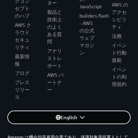
グコン
ター
AWS の
JavaScript
セプト
製品と
アクセ
のハブ
builders.flash
技術上
シビリ
- AWS
AWS ク
のよく
ティ
の公式
ラウド
ある質
法務
ウェブ
セキュ
問
マガジ
イベン
リティ
アナリ
ン
ト行動
最新情
ストレ
規範
報
ポート
イベン
ブログ
AWS パ
トの利
プレス
ートナ
用規約
リリー
ー
ス
English
Amazon は機会均等雇用企業であり、保護対象退役軍人として