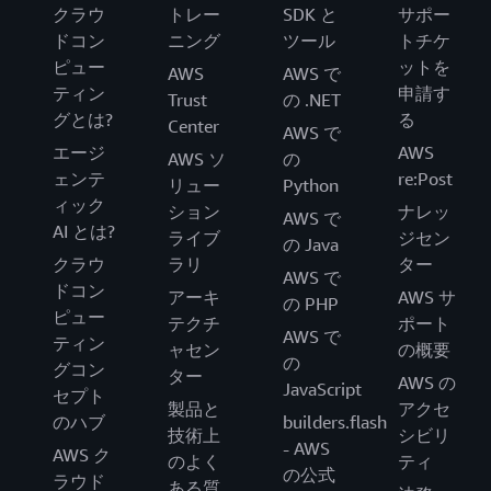
クラウ
トレー
SDK と
サポー
ドコン
ニング
ツール
トチケ
ピュー
ットを
AWS
AWS で
ティン
申請す
Trust
の .NET
グとは?
る
Center
AWS で
エージ
AWS
AWS ソ
の
ェンテ
re:Post
リュー
Python
ィック
ション
ナレッ
AWS で
AI とは?
ライブ
ジセン
の Java
クラウ
ラリ
ター
AWS で
ドコン
アーキ
AWS サ
の PHP
ピュー
テクチ
ポート
AWS で
ティン
ャセン
の概要
の
グコン
ター
AWS の
JavaScript
セプト
製品と
アクセ
のハブ
builders.flash
技術上
シビリ
- AWS
AWS ク
のよく
ティ
の公式
ラウド
ある質