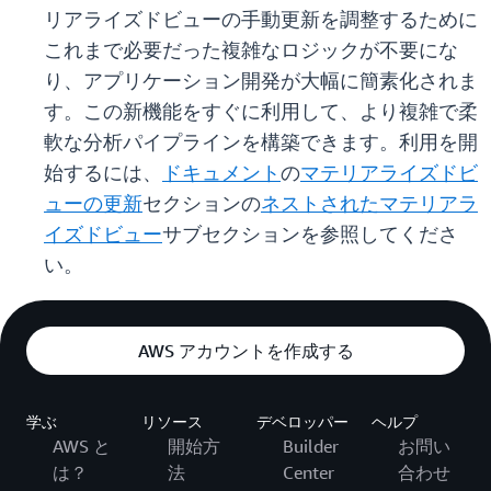
リアライズドビューの手動更新を調整するために
これまで必要だった複雑なロジックが不要にな
り、アプリケーション開発が大幅に簡素化されま
す。この新機能をすぐに利用して、より複雑で柔
軟な分析パイプラインを構築できます。利用を開
始するには、
ドキュメント
の
マテリアライズドビ
ューの更新
セクションの
ネストされたマテリアラ
イズドビュー
サブセクションを参照してくださ
い。
AWS アカウントを作成する
学ぶ
リソース
デベロッパー
ヘルプ
AWS と
開始方
Builder
お問い
は？
法
Center
合わせ