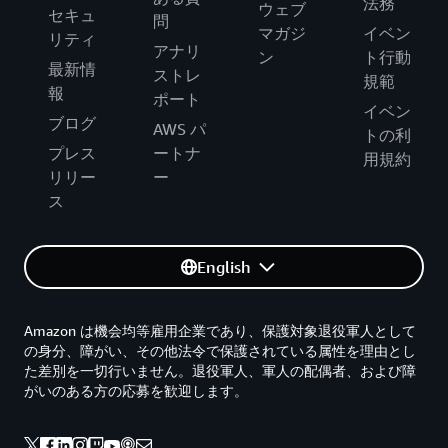
法務
ウェブ
セキュ
問
マガジ
イベン
リティ
アナリ
ン
ト行動
最新情
ストレ
規範
報
ポート
イベン
ブログ
AWS パ
トの利
プレス
ートナ
用規約
リリー
ー
ス
English
Amazon は機会均等雇用企業であり、保護対象退役軍人として
の身分、障がい、その他法令で保護されている属性を理由とし
た差別を一切行いません。退役軍人、軍人の配偶者、および障
がいのある方の応募を歓迎します。