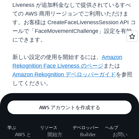
Liveness が追加料金なしで提供されているすべ
ての AWS 商用リージョンでご利用いただけま
す。お客様は CreateFaceLivenessSession API コ
ールで「FaceMovementChallenge」設定を有効
にできます。
新しい設定の使用を開始するには、
Amazon
Rekognition Face Liveness のページ
または
Amazon Rekognition デベロッパーガイド
を参照
してください。
AWS アカウントを作成する
学ぶ
リソース
デベロッパー
ヘルプ
AWS と
開始方
Builder
お問い