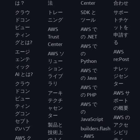
は？
法
Center
合わせ
クラウ
トレー
SDK と
サポー
ドコン
ニング
ツール
トチケ
ピュー
ットを
AWS
AWS で
ティン
申請す
Trust
の .NET
グとは?
る
Center
AWS で
エージ
AWS
AWS ソ
の
ェンテ
re:Post
リュー
Python
ィック
ション
ナレッ
AWS で
AI とは?
ライブ
ジセン
の Java
クラウ
ラリ
ター
AWS で
ドコン
アーキ
AWS サ
の PHP
ピュー
テクチ
ポート
AWS で
ティン
ャセン
の概要
の
グコン
ター
AWS の
JavaScript
セプト
製品と
アクセ
のハブ
builders.flash
技術上
シビリ
- AWS
AWS ク
のよく
ティ