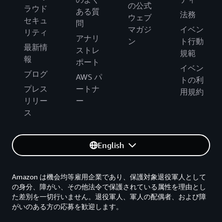
の公式
ラウド
ある質
法務
ウェブ
セキュ
問
マガジ
イベン
リティ
アナリ
ン
ト行動
最新情
ストレ
規範
報
ポート
イベン
ブログ
AWS パ
トの利
プレス
ートナ
用規約
リリー
ー
ス
English
Amazon は機会均等雇用企業であり、保護対象退役軍人として
の身分、障がい、その他法令で保護されている属性を理由とし
た差別を一切行いません。退役軍人、軍人の配偶者、および障
がいのある方の応募を歓迎します。