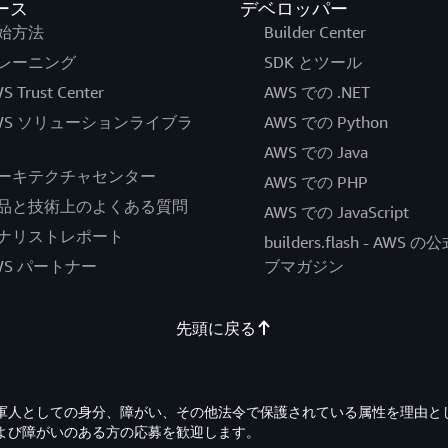
ース
デベロッパー
始方法
Builder Center
レーニング
SDK とツール
S Trust Center
AWS での .NET
WS ソリューションライブラ
AWS での Python
AWS での Java
ーキテクチャセンター
AWS での PHP
品と技術上のよくある質問
AWS での JavaScript
ナリストレポート
builders.flash - AWS 
WS パートナー
ブマガジン
先頭に戻る
退役軍人としての身分、障がい、その他法令で保護されている属性を理由と
よび障がいのある方の応募を歓迎します。