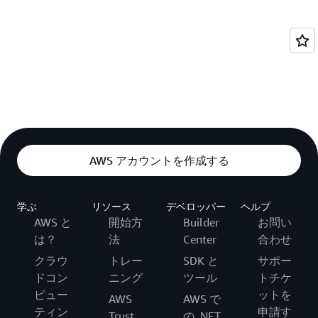
AWS アカウントを作成する
学ぶ
リソース
デベロッパー
ヘルプ
AWS と
開始方
Builder
お問い
は？
法
Center
合わせ
クラウ
トレー
SDK と
サポー
ドコン
ニング
ツール
トチケ
ピュー
ットを
AWS
AWS で
ティン
申請す
Trust
の .NET