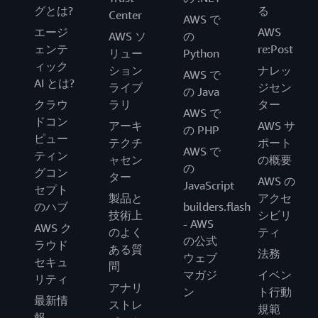
グとは?
る
Center
AWS で
エージ
AWS
AWS ソ
の
ェンテ
re:Post
リュー
Python
ィック
ション
ナレッ
AWS で
AI とは?
ライブ
ジセン
の Java
クラウ
ラリ
ター
AWS で
ドコン
アーキ
AWS サ
の PHP
ピュー
テクチ
ポート
AWS で
ティン
ャセン
の概要
の
グコン
ター
AWS の
JavaScript
セプト
製品と
アクセ
のハブ
builders.flash
技術上
シビリ
- AWS
AWS ク
のよく
ティ
の公式
ラウド
ある質
法務
ウェブ
セキュ
問
マガジ
イベン
リティ
アナリ
ン
ト行動
最新情
ストレ
規範
報