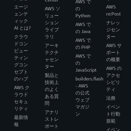
AWS で
エージ
AWS
AWS ソ
の
ェンテ
re:Post
リュー
Python
ィック
ション
ナレッ
AWS で
AI とは?
ライブ
ジセン
の Java
クラウ
ラリ
ター
AWS で
ドコン
アーキ
AWS サ
の PHP
ピュー
テクチ
ポート
AWS で
ティン
ャセン
の概要
の
グコン
ター
AWS の
JavaScript
セプト
製品と
アクセ
のハブ
builders.flash
技術上
シビリ
- AWS
AWS ク
のよく
ティ
の公式
ラウド
ある質
法務
ウェブ
セキュ
問
マガジ
イベン
リティ
アナリ
ン
ト行動
最新情
ストレ
規範
報
ポート
イベン