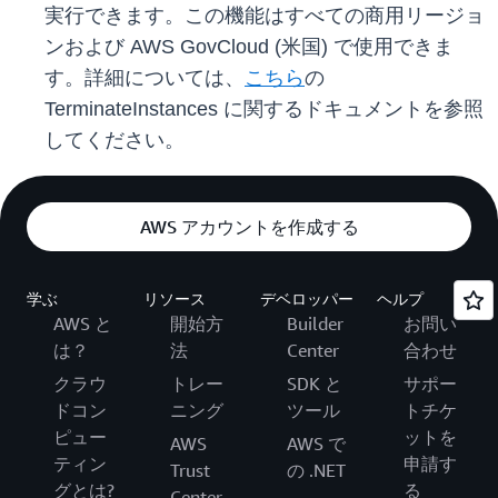
実行できます。この機能はすべての商用リージョ
ンおよび AWS GovCloud (米国) で使用できま
す。詳細については、
こちら
の
TerminateInstances に関するドキュメントを参照
してください。
AWS アカウントを作成する
学ぶ
リソース
デベロッパー
ヘルプ
AWS と
開始方
Builder
お問い
は？
法
Center
合わせ
クラウ
トレー
SDK と
サポー
ドコン
ニング
ツール
トチケ
ピュー
ットを
AWS
AWS で
ティン
申請す
Trust
の .NET
グとは?
る
Center