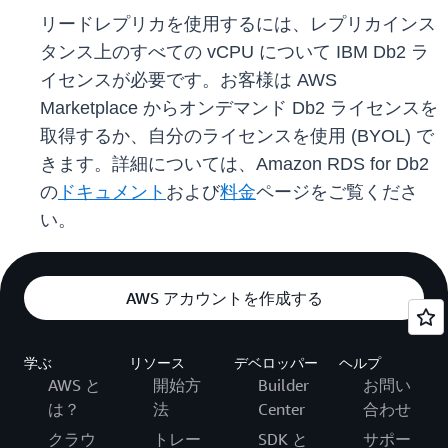
リードレプリカを使用するには、レプリカインス
タンス上のすべての vCPU について IBM Db2 ラ
イセンスが必要です。お客様は AWS
Marketplace からオンデマンド Db2 ライセンスを
取得するか、自分のライセンスを使用 (BYOL) で
きます。詳細については、Amazon RDS for Db2
の
ドキュメント
および
料金
ページをご覧くださ
い。
AWS アカウントを作成する
学ぶ
リソース
デベロッパー
ヘルプ
AWS と
開始方
Builder
お問い
は？
法
Center
合わせ
クラウ
トレー
SDK と
サポー