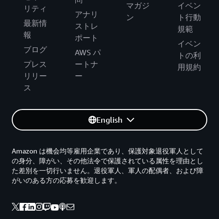
マガジ
イベン
リティ
アナリ
ン
ト行動
最新情
ストレ
規範
報
ポート
イベン
ブログ
AWS パ
トの利
プレス
ートナ
用規約
リリー
ー
ス
English
Amazon は機会均等雇用企業であり、保護対象退役軍人として
の身分、障がい、その他法令で保護されている属性を理由とし
た差別を一切行いません。退役軍人、軍人の配偶者、および障
がいのある方の応募を歓迎します。