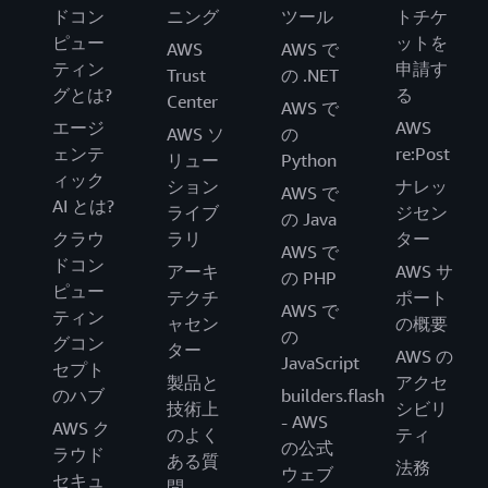
ドコン
ニング
ツール
トチケ
ピュー
ットを
AWS
AWS で
ティン
申請す
Trust
の .NET
グとは?
る
Center
AWS で
エージ
AWS
AWS ソ
の
ェンテ
re:Post
リュー
Python
ィック
ション
ナレッ
AWS で
AI とは?
ライブ
ジセン
の Java
クラウ
ラリ
ター
AWS で
ドコン
アーキ
AWS サ
の PHP
ピュー
テクチ
ポート
AWS で
ティン
ャセン
の概要
の
グコン
ター
AWS の
JavaScript
セプト
製品と
アクセ
のハブ
builders.flash
技術上
シビリ
- AWS
AWS ク
のよく
ティ
の公式
ラウド
ある質
法務
ウェブ
セキュ
問