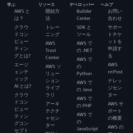
学ぶ
リソース
デベロッパー
ヘルプ
AWS と
開始方
Builder
お問い
は？
法
Center
合わせ
クラウ
トレー
SDK と
サポー
ドコン
ニング
ツール
トチケ
ピュー
ットを
AWS
AWS で
ティン
申請す
Trust
の .NET
グとは?
る
Center
AWS で
エージ
AWS
AWS ソ
の
ェンテ
re:Post
リュー
Python
ィック
ション
ナレッ
AWS で
AI とは?
ライブ
ジセン
の Java
クラウ
ラリ
ター
AWS で
ドコン
アーキ
AWS サ
の PHP
ピュー
テクチ
ポート
AWS で
ティン
ャセン
の概要
の
グコン
ター
AWS の
JavaScript
セプト