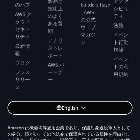
製品と
アクセ
のハブ
builders.flash
技術上
シビリ
- AWS
AWS ク
のよく
ティ
の公式
ラウド
ある質
法務
ウェブ
セキュ
問
マガジ
イベン
リティ
アナリ
ン
ト行動
最新情
ストレ
規範
報
ポート
イベン
ブログ
AWS パ
トの利
プレス
ートナ
用規約
リリー
ー
ス
English
Amazon は機会均等雇用企業であり、保護対象退役軍人として
の身分、障がい、その他法令で保護されている属性を理由とし