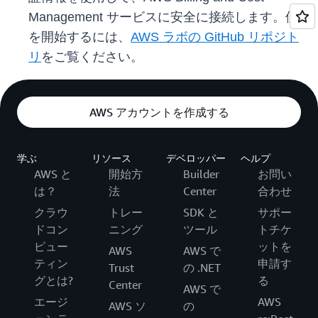
Management サービスに安全に接続します。使用
を開始するには、
AWS ラボの GitHub リポジト
リ
をご覧ください。
AWS アカウントを作成する
学ぶ
リソース
デベロッパー
ヘルプ
AWS と
開始方
Builder
お問い
は？
法
Center
合わせ
クラウ
トレー
SDK と
サポー
ドコン
ニング
ツール
トチケ
ピュー
ットを
AWS
AWS で
ティン
申請す
Trust
の .NET
グとは?
る
Center
AWS で
エージ
AWS
AWS ソ
の