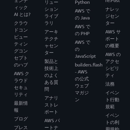
ェンテ
re:Post
リュー
Python
ィック
ション
ナレッ
AWS で
AI とは?
ライブ
ジセン
の Java
クラウ
ラリ
ター
AWS で
ドコン
アーキ
AWS サ
の PHP
ピュー
テクチ
ポート
AWS で
ティン
ャセン
の概要
の
グコン
ター
AWS の
JavaScript
セプト
製品と
アクセ
のハブ
builders.flash
技術上
シビリ
- AWS
AWS ク
のよく
ティ
の公式
ラウド
ある質
法務
ウェブ
セキュ
問
マガジ
イベン
リティ
アナリ
ン
ト行動
最新情
ストレ
規範
報
ポート
イベン
ブログ
AWS パ
トの利
プレス
ートナ
用規約