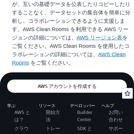
が、互いの基礎データを公表したりコピーしたり
することなく、データセットの集合体を簡単に分
析し、コラボレーションできるように支援しま
す。AWS Clean Rooms を利用できる AWS リー
ジョンの詳細については、
AWS リージョン表
を
ご覧ください。AWS Clean Rooms を使用したコ
ラボレーションの詳細については、
AWS Clean
Rooms
をご覧ください。
AWS アカウントを作成する
学ぶ
リソース
デベロッパー
ヘルプ
AWS と
開始方
Builder
お問い
は？
法
Center
合わせ
クラウ
トレー
SDK と
サポー