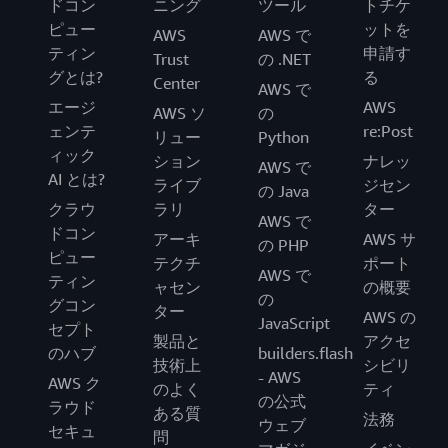
ドコン
ニング
ツール
トチケ
ピュー
ットを
AWS
AWS で
ティン
申請す
Trust
の .NET
グとは?
る
Center
AWS で
エージ
AWS
AWS ソ
の
ェンテ
re:Post
リュー
Python
ィック
ション
ナレッ
AWS で
AI とは?
ライブ
ジセン
の Java
クラウ
ラリ
ター
AWS で
ドコン
アーキ
AWS サ
の PHP
ピュー
テクチ
ポート
AWS で
ティン
ャセン
の概要
の
グコン
ター
AWS の
JavaScript
セプト
製品と
アクセ
のハブ
builders.flash
技術上
シビリ
- AWS
AWS ク
のよく
ティ
の公式
ラウド
ある質
法務
ウェブ
セキュ
問