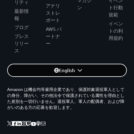
マガジ
イベン
リティ
アナリ
ン
ト行動
最新情
ストレ
規範
報
ポート
イベン
ブログ
AWS パ
トの利
プレス
ートナ
用規約
リリー
ー
ス
English
Amazon は機会均等雇用企業であり、保護対象退役軍人として
の身分、障がい、その他法令で保護されている属性を理由とし
た差別を一切行いません。退役軍人、軍人の配偶者、および障
がいのある方の応募を歓迎します。