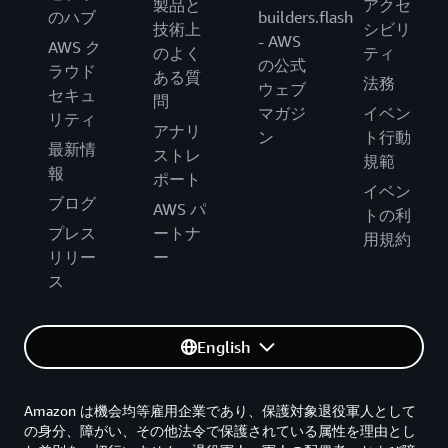
製品と
アクセ
のハブ
builders.flash
技術上
シビリ
- AWS
AWS ク
のよく
ティ
の公式
ラウド
ある質
法務
ウェブ
セキュ
問
マガジ
イベン
リティ
アナリ
ン
ト行動
最新情
ストレ
規範
報
ポート
イベン
ブログ
AWS パ
トの利
プレス
ートナ
用規約
リリー
ー
ス
English
Amazon は機会均等雇用企業であり、保護対象退役軍人として
の身分、障がい、その他法令で保護されている属性を理由とし