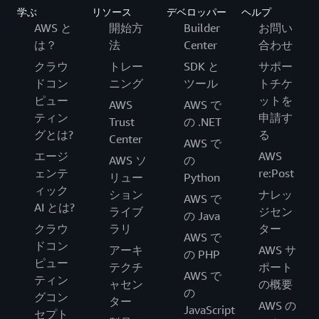
学ぶ
リソース
デベロッパー
ヘルプ
AWS と
開始方
Builder
お問い
は？
法
Center
合わせ
クラウ
トレー
SDK と
サポー
ドコン
ニング
ツール
トチケ
ピュー
ットを
AWS
AWS で
ティン
申請す
Trust
の .NET
グとは?
る
Center
AWS で
エージ
AWS
AWS ソ
の
ェンテ
re:Post
リュー
Python
ィック
ション
ナレッ
AWS で
AI とは?
ライブ
ジセン
の Java
クラウ
ラリ
ター
AWS で
ドコン
アーキ
AWS サ
の PHP
ピュー
テクチ
ポート
AWS で
ティン
ャセン
の概要
の
グコン
ター
AWS の
JavaScript
セプト