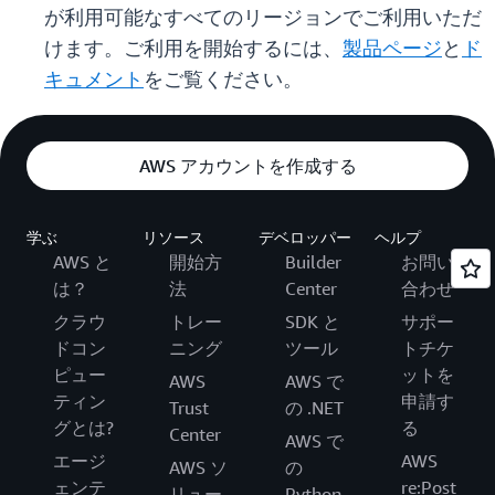
が利用可能なすべてのリージョンでご利用いただ
けます。ご利用を開始するには、
製品ページ
と
ド
キュメント
をご覧ください。
AWS アカウントを作成する
学ぶ
リソース
デベロッパー
ヘルプ
AWS と
開始方
Builder
お問い
は？
法
Center
合わせ
クラウ
トレー
SDK と
サポー
ドコン
ニング
ツール
トチケ
ピュー
ットを
AWS
AWS で
ティン
申請す
Trust
の .NET
グとは?
る
Center
AWS で
エージ
AWS
AWS ソ
の
ェンテ
re:Post
リュー
Python