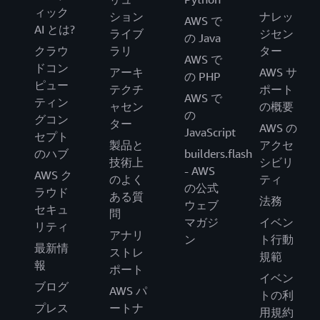
ィック
ション
ナレッ
AWS で
AI とは?
ライブ
ジセン
の Java
クラウ
ラリ
ター
AWS で
ドコン
アーキ
AWS サ
の PHP
ピュー
テクチ
ポート
AWS で
ティン
ャセン
の概要
の
グコン
ター
AWS の
JavaScript
セプト
製品と
アクセ
のハブ
builders.flash
技術上
シビリ
- AWS
AWS ク
のよく
ティ
の公式
ラウド
ある質
法務
ウェブ
セキュ
問
マガジ
イベン
リティ
アナリ
ン
ト行動
最新情
ストレ
規範
報
ポート
イベン
ブログ
AWS パ
トの利
プレス
ートナ
用規約