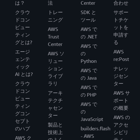
は？
法
Center
合わせ
クラウ
トレー
SDK と
サポー
ドコン
ニング
ツール
トチケ
ピュー
ットを
AWS
AWS で
ティン
申請す
Trust
の .NET
グとは?
る
Center
AWS で
エージ
AWS
AWS ソ
の
ェンテ
re:Post
リュー
Python
ィック
ション
ナレッ
AWS で
AI とは?
ライブ
ジセン
の Java
クラウ
ラリ
ター
AWS で
ドコン
アーキ
AWS サ
の PHP
ピュー
テクチ
ポート
AWS で
ティン
ャセン
の概要
の
グコン
ター
AWS の
JavaScript
セプト
製品と
アクセ
のハブ
builders.flash
技術上
シビリ
- AWS
AWS ク
のよく
ティ