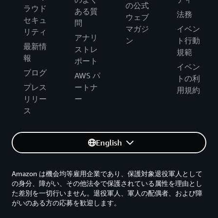
の公式
ラウド
ある質
法務
ウェブ
セキュ
問
マガジ
イベン
リティ
アナリ
ン
ト行動
最新情
ストレ
規範
報
ポート
イベン
ブログ
AWS パ
トの利
プレス
ートナ
用規約
リリー
ー
ス
English
Amazon は機会均等雇用企業であり、保護対象退役軍人として
の身分、障がい、その他法令で保護されている属性を理由とし
た差別を一切行いません。退役軍人、軍人の配偶者、および障
がいのある方の応募を歓迎します。