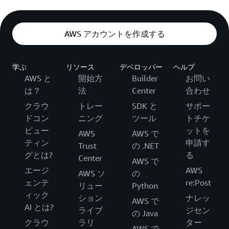
AWS アカウントを作成する
学ぶ
リソース
デベロッパー
ヘルプ
AWS と
開始方
Builder
お問い
は？
法
Center
合わせ
クラウ
トレー
SDK と
サポー
ドコン
ニング
ツール
トチケ
ピュー
ットを
AWS
AWS で
ティン
申請す
Trust
の .NET
グとは?
る
Center
AWS で
エージ
AWS
AWS ソ
の
ェンテ
re:Post
リュー
Python
ィック
ション
ナレッ
AWS で
AI とは?
ライブ
ジセン
の Java
クラウ
ラリ
ター
AWS で