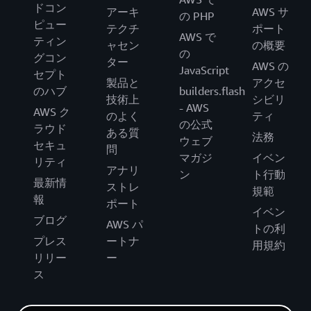
ドコン
アーキ
AWS サ
の PHP
ピュー
テクチ
ポート
AWS で
ティン
ャセン
の概要
の
グコン
ター
AWS の
JavaScript
セプト
製品と
アクセ
のハブ
builders.flash
技術上
シビリ
- AWS
AWS ク
のよく
ティ
の公式
ラウド
ある質
法務
ウェブ
セキュ
問
マガジ
イベン
リティ
アナリ
ン
ト行動
最新情
ストレ
規範
報
ポート
イベン
ブログ
AWS パ
トの利
プレス
ートナ
用規約
リリー
ー
ス