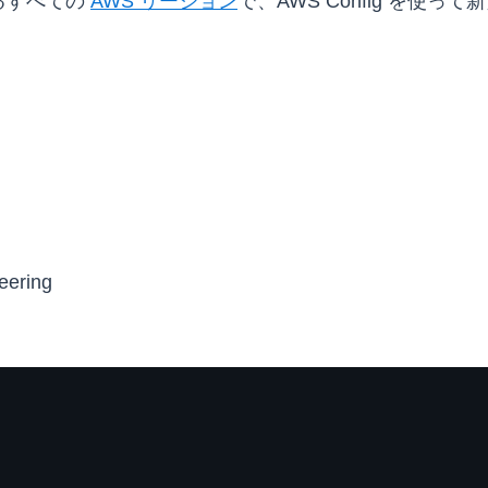
るすべての
AWS リージョン
で、AWS Config を
eering