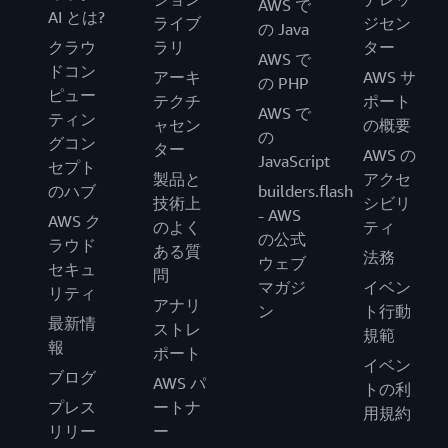
AWS で
AI とは?
ライブ
ジセン
の Java
クラウ
ラリ
ター
AWS で
ドコン
アーキ
AWS サ
の PHP
ピュー
テクチ
ポート
AWS で
ティン
ャセン
の概要
の
グコン
ター
AWS の
JavaScript
セプト
製品と
アクセ
のハブ
builders.flash
技術上
シビリ
- AWS
AWS ク
のよく
ティ
の公式
ラウド
ある質
法務
ウェブ
セキュ
問
マガジ
イベン
リティ
アナリ
ン
ト行動
最新情
ストレ
規範
報
ポート
イベン
ブログ
AWS パ
トの利
プレス
ートナ
用規約
リリー
ー