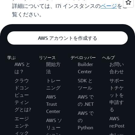
詳細については、I7i インスタンスの
ページ
をご
覧ください。
AWS アカウントを作成する
学ぶ
リソース
デベロッパー
ヘルプ
AWS と
開始方
Builder
お問い
は？
法
Center
合わせ
クラウ
トレー
SDK と
サポー
ドコン
ニング
ツール
トチケ
ピュー
ットを
AWS
AWS で
ティン
申請す
Trust
の .NET
グとは?
る
Center
AWS で
エージ
AWS
AWS ソ
の
ェンテ
re:Post
リュー
Python
ィック
ション
ナレッ