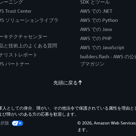
レーニング
SDK とツール
S Trust Center
AWS での .NET
WS ソリューションライブラ
AWS での Python
AWS での Java
ーキテクチャセンター
AWS での PHP
品と技術上のよくある質問
AWS での JavaScript
ナリストレポート
builders.flash - AWS 
WS パートナー
ブマガジン
先頭に戻る
退役軍人としての身分、障がい、その他法令で保護されている属性を理由と
よび障がいのある方の応募を歓迎します。
選択肢
© 2026, Amazon Web Servi
ます。